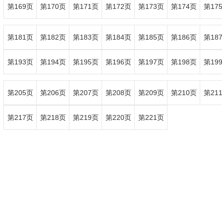
第169页
第170页
第171页
第172页
第173页
第174页
第17
第181页
第182页
第183页
第184页
第185页
第186页
第18
第193页
第194页
第195页
第196页
第197页
第198页
第19
第205页
第206页
第207页
第208页
第209页
第210页
第21
第217页
第218页
第219页
第220页
第221页