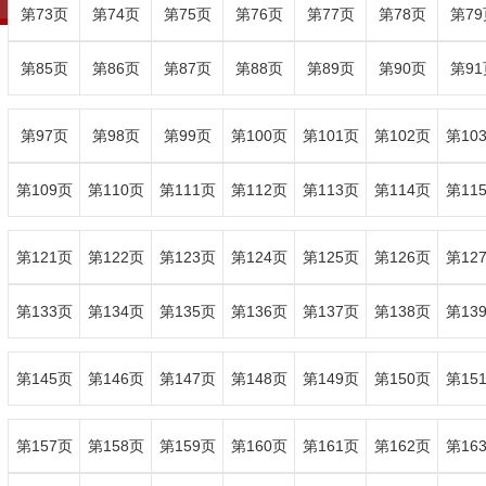
第73页
第74页
第75页
第76页
第77页
第78页
第79
第85页
第86页
第87页
第88页
第89页
第90页
第91
第97页
第98页
第99页
第100页
第101页
第102页
第10
第109页
第110页
第111页
第112页
第113页
第114页
第11
第121页
第122页
第123页
第124页
第125页
第126页
第12
第133页
第134页
第135页
第136页
第137页
第138页
第13
第145页
第146页
第147页
第148页
第149页
第150页
第15
第157页
第158页
第159页
第160页
第161页
第162页
第16