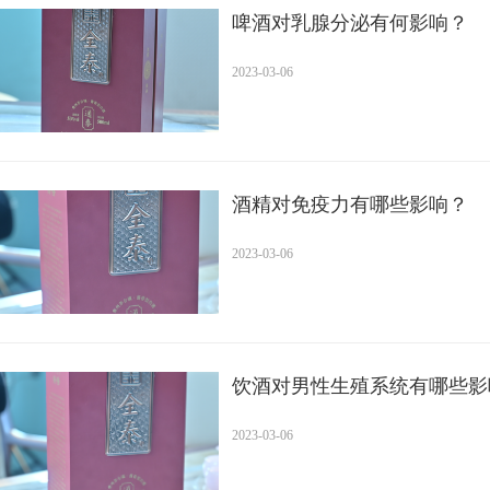
啤酒对乳腺分泌有何影响？
2023-03-06
酒精对免疫力有哪些影响？
2023-03-06
饮酒对男性生殖系统有哪些影
2023-03-06