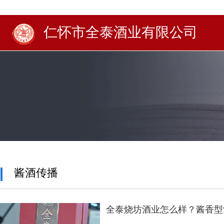
仁怀市全泰酒业有限公司
酱酒传播
全泰烧坊酒业怎么样？酱香型