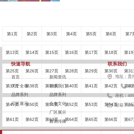
第1页
第2页
第3页
第4页
第5页
第6页
第7
第13页
第14页
第15页
第16页
第17页
第18页
第19
快速导航
联系我们
第25页
第26页
第27页
第28页
第29页
第30页
第31
地址：
贵
首页
新闻资讯
第37页
第38页
第39页
第40页
第41页
第42页
第43
关于全泰
联系我们
联系
品牌系列
品牌系列
座机：
400
厂区展示
全泰文化
第49页
第50页
第51页
第52页
第53页
第54页
第55
邮箱：
zh
厂区展示
第61页
第62页
第63页
第64页
第65页
第66页
第67
酱酒传播