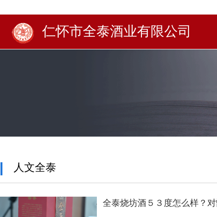
仁怀市全泰酒业有限公司
人文全泰
全泰烧坊酒５３度怎么样？对