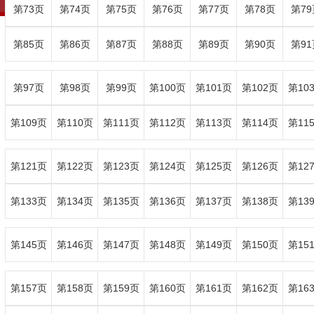
第73页
第74页
第75页
第76页
第77页
第78页
第79
第85页
第86页
第87页
第88页
第89页
第90页
第91
第97页
第98页
第99页
第100页
第101页
第102页
第10
第109页
第110页
第111页
第112页
第113页
第114页
第11
第121页
第122页
第123页
第124页
第125页
第126页
第12
第133页
第134页
第135页
第136页
第137页
第138页
第13
第145页
第146页
第147页
第148页
第149页
第150页
第15
第157页
第158页
第159页
第160页
第161页
第162页
第16