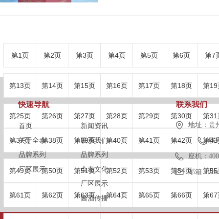
第1页
第2页
第3页
第4页
第5页
第6页
第7
第13页
第14页
第15页
第16页
第17页
第18页
第19
快速导航
联系我们
第25页
第26页
第27页
第28页
第29页
第30页
第31
地址：
贵
首页
新闻资讯
第37页
第38页
第39页
第40页
第41页
第42页
第43
关于全泰
联系我们
联系
品牌系列
品牌系列
座机：
400
厂区展示
全泰文化
第49页
第50页
第51页
第52页
第53页
第54页
第55
邮箱：
zh
厂区展示
第61页
第62页
第63页
第64页
第65页
第66页
第67
酱酒传播