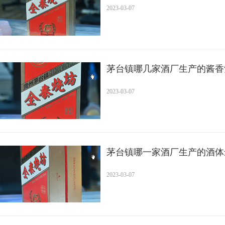
2023-03-07
茅台镇哪几家酒厂生产的酱香
2023-03-07
茅台镇哪一家酒厂生产的酒体
2023-03-07