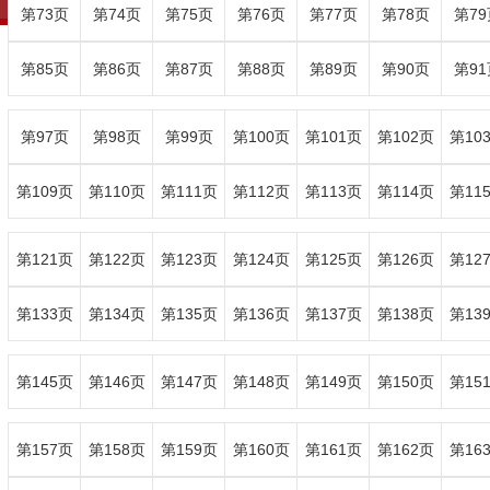
第73页
第74页
第75页
第76页
第77页
第78页
第79
第85页
第86页
第87页
第88页
第89页
第90页
第91
第97页
第98页
第99页
第100页
第101页
第102页
第10
第109页
第110页
第111页
第112页
第113页
第114页
第11
第121页
第122页
第123页
第124页
第125页
第126页
第12
第133页
第134页
第135页
第136页
第137页
第138页
第13
第145页
第146页
第147页
第148页
第149页
第150页
第15
第157页
第158页
第159页
第160页
第161页
第162页
第16