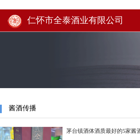
仁怀市全泰酒业有限公司
酱酒传播
茅台镇酒体酒质最好的5家酱