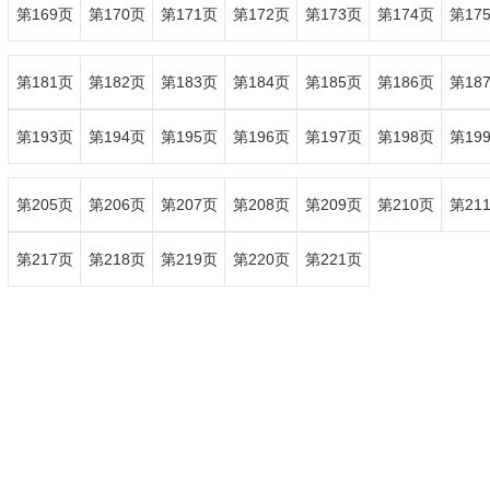
第169页
第170页
第171页
第172页
第173页
第174页
第17
第181页
第182页
第183页
第184页
第185页
第186页
第18
第193页
第194页
第195页
第196页
第197页
第198页
第19
第205页
第206页
第207页
第208页
第209页
第210页
第21
第217页
第218页
第219页
第220页
第221页