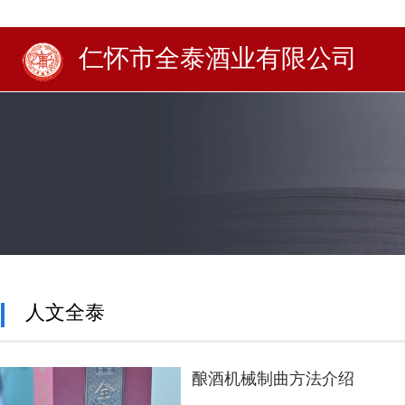
仁怀市全泰酒业有限公司
人文全泰
酿酒机械制曲方法介绍