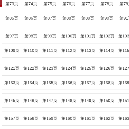
第73页
第74页
第75页
第76页
第77页
第78页
第79
第85页
第86页
第87页
第88页
第89页
第90页
第91
第97页
第98页
第99页
第100页
第101页
第102页
第10
第109页
第110页
第111页
第112页
第113页
第114页
第11
第121页
第122页
第123页
第124页
第125页
第126页
第12
第133页
第134页
第135页
第136页
第137页
第138页
第13
第145页
第146页
第147页
第148页
第149页
第150页
第15
第157页
第158页
第159页
第160页
第161页
第162页
第16