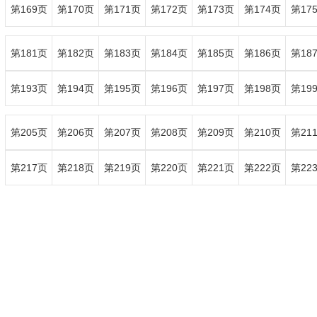
第169页
第170页
第171页
第172页
第173页
第174页
第17
第181页
第182页
第183页
第184页
第185页
第186页
第18
第193页
第194页
第195页
第196页
第197页
第198页
第19
第205页
第206页
第207页
第208页
第209页
第210页
第21
第217页
第218页
第219页
第220页
第221页
第222页
第22