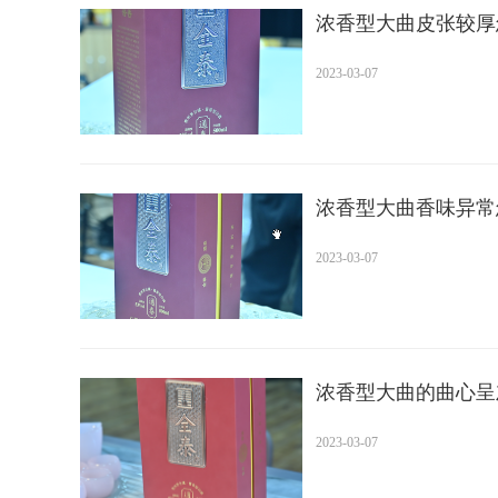
浓香型大曲皮张较厚
2023-03-07
浓香型大曲香味异常
2023-03-07
浓香型大曲的曲心呈
2023-03-07