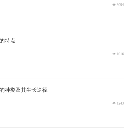
넶
3094
的特点
넶
1016
的种类及其生长途径
넶
1243