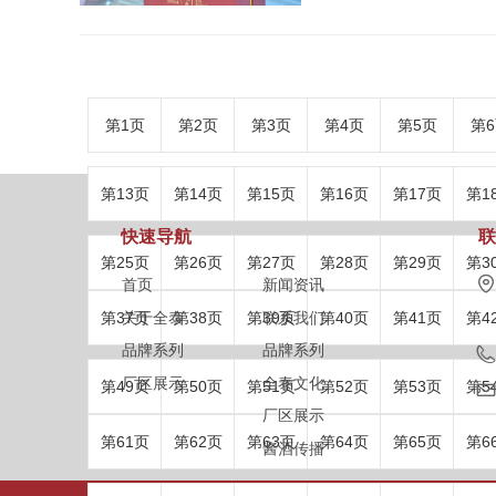
第1页
第2页
第3页
第4页
第5页
第
第13页
第14页
第15页
第16页
第17页
第1
快速导航
联
第25页
第26页
第27页
第28页
第29页
第3
首页
新闻资讯
第37页
第38页
第39页
第40页
第41页
第4
关于全泰
联系我们
品牌系列
品牌系列
厂区展示
全泰文化
第49页
第50页
第51页
第52页
第53页
第5
厂区展示
第61页
第62页
第63页
第64页
第65页
第6
酱酒传播