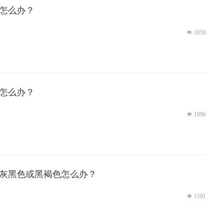
怎么办？
넶
1059
怎么办？
넶
1096
灰黑色或黑褐色怎么办？
넶
1591