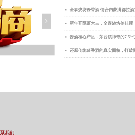
全泰烧坊酱香酒 情合内蒙满都拉酒
넷
넲
新年开酿蕴大吉，全泰烧坊创佳绩
넷
酱酒核心产区，茅台镇神奇的7.5
넷
还原传统酱香酒的真实面貌，打破
넷
系我们