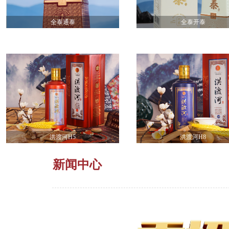
全泰通泰
全泰开泰
洪渡河H5
洪渡河H8
新闻中心