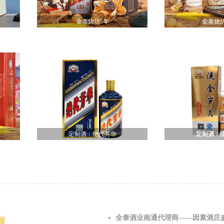
全泰烧坊5年
全泰烧坊
定制酒：绝代芳华
定制酒：
全泰酒业南通代理商——因素酒庄
넷