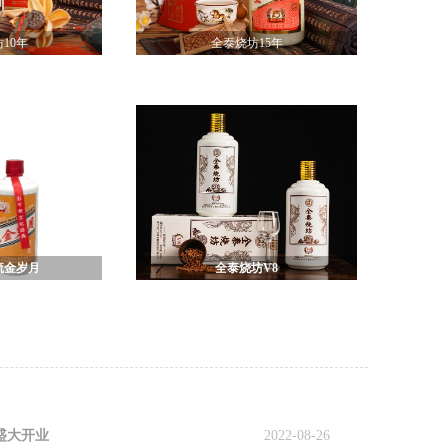
10年
全泰烧坊15年
流金岁月
全泰烧坊V8
盛大开业
2022-08-26