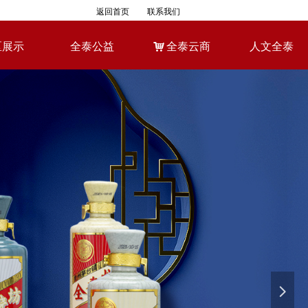
返回首页
联系我们
区展示
全泰公益
낙
全泰云商
人文全泰
区展示
全泰公益
낙
全泰云商
人文全泰
넲