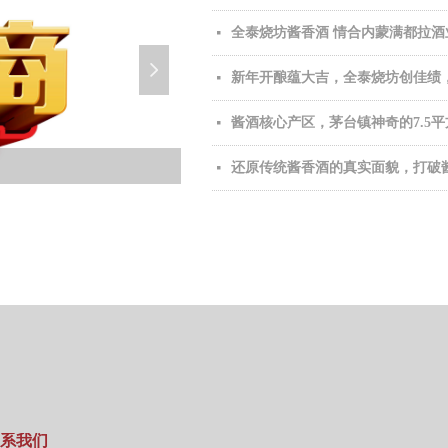
全泰烧坊酱香酒 情合内蒙满都拉酒
넷
넲
新年开酿蕴大吉，全泰烧坊创佳绩
넷
酱酒核心产区，茅台镇神奇的7.5
넷
还原传统酱香酒的真实面貌，打破
넷
系我们