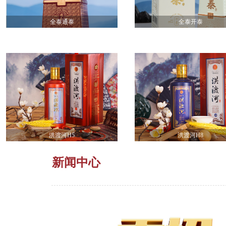
全泰通泰
全泰开泰
洪渡河H5
洪渡河H8
新闻中心