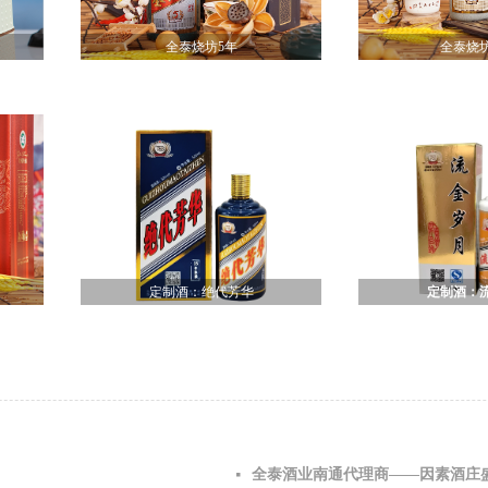
全泰烧坊5年
全泰烧坊
定制酒：绝代芳华
定制酒：
全泰酒业南通代理商——因素酒庄
넷