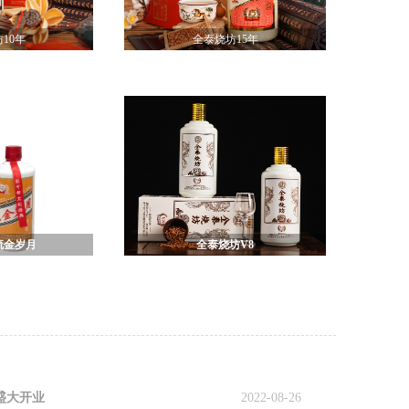
10年
全泰烧坊15年
流金岁月
全泰烧坊V8
盛大开业
2022-08-26