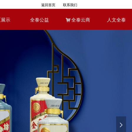
返回首页
联系我们
区展示
全泰公益
낙
全泰云商
人文全泰
区展示
全泰公益
낙
全泰云商
人文全泰
넲