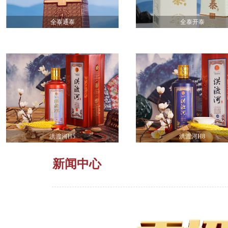
全泰通泰
全泰开泰
洪渡河H5
洪渡河H8
新闻中心