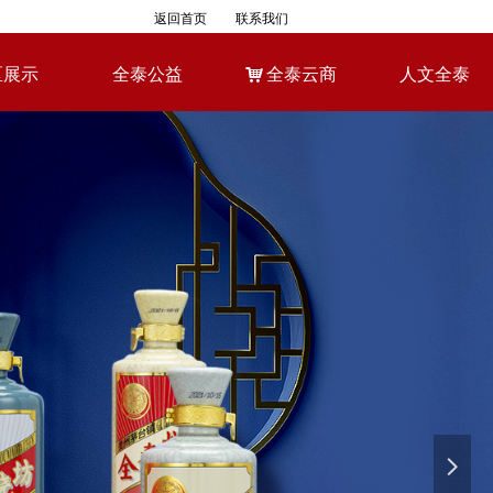
返回首页
联系我们
区展示
全泰公益
낙
全泰云商
人文全泰
区展示
全泰公益
낙
全泰云商
人文全泰
넲