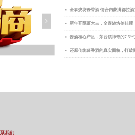
全泰烧坊酱香酒 情合内蒙满都拉酒
넷
넲
新年开酿蕴大吉，全泰烧坊创佳绩
넷
酱酒核心产区，茅台镇神奇的7.5
넷
还原传统酱香酒的真实面貌，打破
넷
系我们