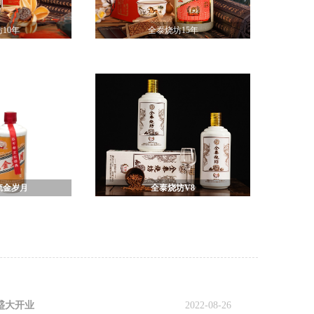
10年
全泰烧坊15年
流金岁月
全泰烧坊V8
盛大开业
2022-08-26