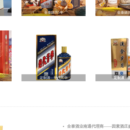
全泰烧坊5年
全泰烧坊
定制酒：绝代芳华
定制酒：
全泰酒业南通代理商——因素酒庄
넷